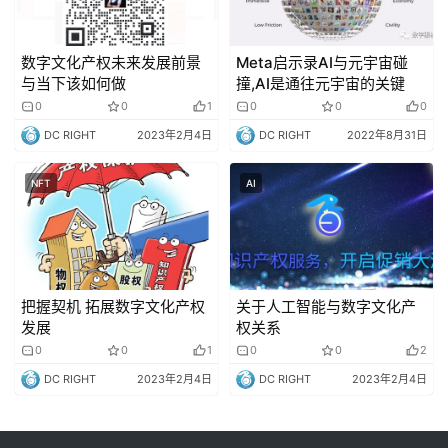
数字文化产权未来发展前景
Meta启示录AI与元宇宙碰
与当下该如何做
撞,AI是通往元宇宙的关键
0
0
1
0
0
0
DC RIGHT
2023年2月4日
DC RIGHT
2022年8月31日
NFT
AI
把握契机 拓展数字文化产权
关于人工智能与数字文化产
发展
权关系
0
0
1
0
0
2
DC RIGHT
2023年2月4日
DC RIGHT
2023年2月4日