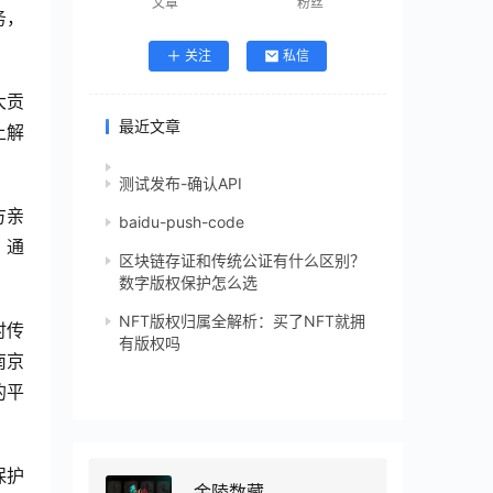
文章
粉丝
务，
关注
私信
大贡
最近文章
上解
测试发布-确认API
方亲
baidu-push-code
，通
区块链存证和传统公证有什么区别？
数字版权保护怎么选
NFT版权归属全解析：买了NFT就拥
时传
有版权吗
南京
的平
保护
金陵数藏