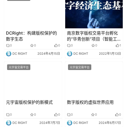
DCRight：构建版权保护的
南京数字版权交易平台孵化
数字生态
的“华青创新”项目（智能工
业云平台及行业解决方案评
0
0
0
0
0
1
为领军人才项目落地苏州吴
DC RIGHT
2024年4月15日
DC RIGHT
2022年1月13日
江区）APP正式上线
元宇宙交易平台
元宇宙交易平台
元宇宙版权保护的新模式
数字版权的虚拟世界应用
0
0
0
0
0
0
DC RIGHT
2024年7月7日
DC RIGHT
2024年6月17日