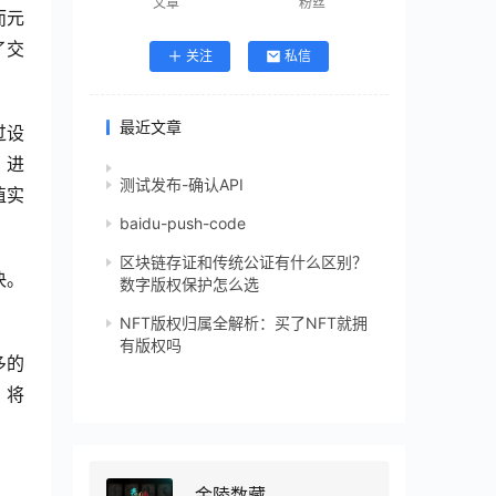
文章
粉丝
而元
了交
关注
私信
最近文章
过设
，进
测试发布-确认API
值实
baidu-push-code
区块链存证和传统公证有什么区别？
决。
数字版权保护怎么选
NFT版权归属全解析：买了NFT就拥
有版权吗
多的
，将
金陵数藏