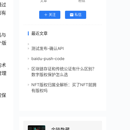
文章
粉丝
通过
到有
关注
私信
最近文章
品与
个版
测试发布-确认API
baidu-push-code
的术
区块链存证和传统公证有什么区别？
管理
数字版权保护怎么选
NFT版权归属全解析：买了NFT就拥
有版权吗
权保
金陵数藏