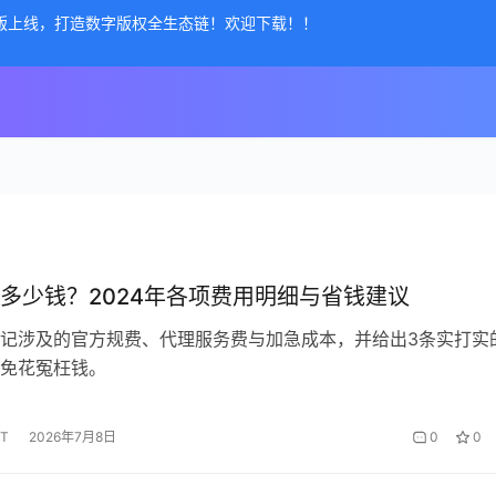
公测版上线，打造数字版权全生态链！欢迎下载！！
多少钱？2024年各项费用明细与省钱建议
记涉及的官方规费、代理服务费与加急成本，并给出3条实打实
免花冤枉钱。
HT
2026年7月8日
0
0