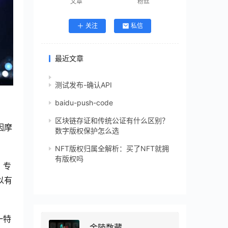
文章
粉丝
关注
私信
最近文章
测试发布-确认API
baidu-push-code
区块链存证和传统公证有什么区别？
因摩
数字版权保护怎么选
NFT版权归属全解析：买了NFT就拥
有版权吗
，专
以有
一特
金陵数藏