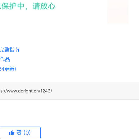
易完整指南
的作品
24更新）
ps://www.dcright.cn/1243/
赞
(0)