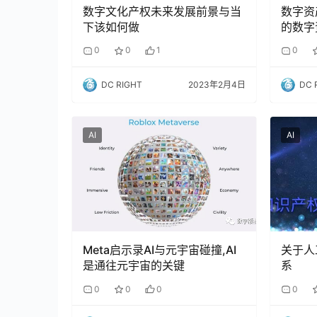
数字文化产权未来发展前景与当
数字资
下该如何做
的数字
0
0
1
0
DC RIGHT
2023年2月4日
DC 
AI
AI
Meta启示录AI与元宇宙碰撞,AI
关于人
是通往元宇宙的关键
系
0
0
0
0