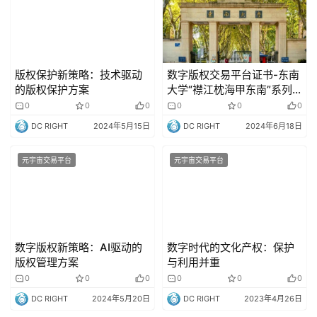
版权保护新策略：技术驱动
数字版权交易平台证书-东南
的版权保护方案
大学“襟江枕海甲东南”系列
科普研学
0
0
0
0
0
0
DC RIGHT
2024年5月15日
DC RIGHT
2024年6月18日
元宇宙交易平台
元宇宙交易平台
数字版权新策略：AI驱动的
数字时代的文化产权：保护
版权管理方案
与利用并重
0
0
0
0
0
0
DC RIGHT
2024年5月20日
DC RIGHT
2023年4月26日