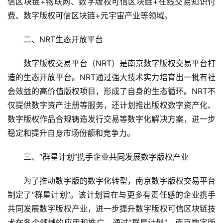
信区块链+物联网、数字版权可信区块链+在线交易知识付
费、数字版权可信区块链+元宇宙产业等领域。
二、NRT生态开放平台
数字版权交易平台（NRT）是南京数字版权交易平台打
造的生态开放平台。NRT通过强大技术实力培育出一批有社
会效益的高价值版权项目，形成了自身的生态循环。NRT不
仅提供数字资产注册等服务，还计划推出版权数字资产化、
数字版权作品合规铸造发行交易等数字化解决方案，进一步
稳定和提升自身市场份额和竞争力。
三、“群星计划”携手企业共同发展数字版权产业
为了推动数字版的数字化转型，南京数字版权交易平台
制定了“群星计划”。该计划旨在与更多有责任感的企业携手
共同发展数字版权产业，进一步提升数字版权可信区块链技
术在各个领域的应用和推广。通过“群星计划”，南京数字版