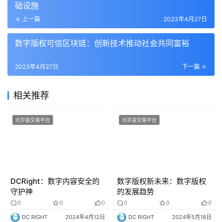
础设施
上一篇
2023年4月27日
数字版权可信区块链：创新技术推动社会共同富裕
2023年4月27日
下一篇
相关推荐
元宇宙交易平台
元宇宙交易平台
DCRight：数字内容安全的
数字版权新未来：数字版权
守护神
的发展趋势
0
0
0
0
0
0
DC RIGHT
2024年4月12日
DC RIGHT
2024年5月18日