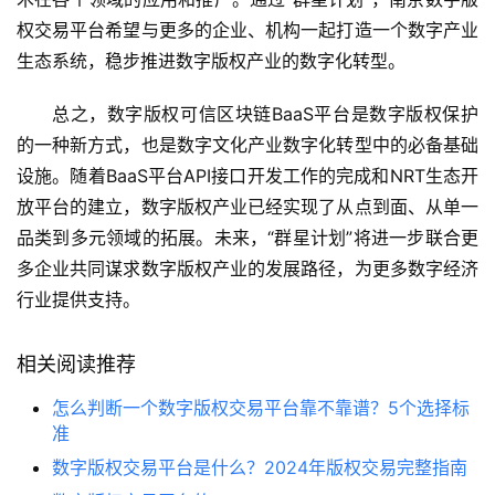
权交易平台希望与更多的企业、机构一起打造一个数字产业
生态系统，稳步推进数字版权产业的数字化转型。
总之，数字版权可信区块链BaaS平台是数字版权保护
的一种新方式，也是数字文化产业数字化转型中的必备基础
设施。随着BaaS平台API接口开发工作的完成和NRT生态开
放平台的建立，数字版权产业已经实现了从点到面、从单一
品类到多元领域的拓展。未来，“群星计划”将进一步联合更
多企业共同谋求数字版权产业的发展路径，为更多数字经济
行业提供支持。
相关阅读推荐
怎么判断一个数字版权交易平台靠不靠谱？5个选择标
准
数字版权交易平台是什么？2024年版权交易完整指南