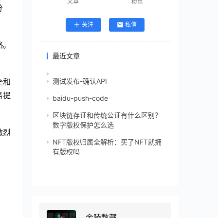
文章
粉丝
分
关注
私信
略。
最近文章
测试发布-确认API
全和
务提
baidu-push-code
区块链存证和传统公证有什么区别？
数字版权保护怎么选
激烈
NFT版权归属全解析：买了NFT就拥
有版权吗
金陵数藏