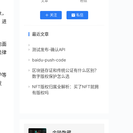
文章
粉丝
象，
关注
私信
，进
最近文章
也面
测试发布-确认API
法律
baidu-push-code
区块链存证和传统公证有什么区别？
护等
数字版权保护怎么选
发
NFT版权归属全解析：买了NFT就拥
有版权吗
金陵数藏