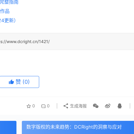
易完整指南
的作品
24更新）
ps://www.dcright.cn/1421/
赞
(0)
0
0
生成海报
数字版权的未来趋势：DCRight的洞察与应对