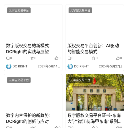
元宇宙交易平台
元宇宙交易平台
数字版权交易的新模式：
版权交易平台创新：AI驱动
DCRight的实践与展望
的智能交易模式
0
0
0
0
0
0
DC RIGHT
2024年5月14日
DC RIGHT
2024年5月27日
元宇宙交易平台
元宇宙交易平台
数字内容保护的新趋势：
数字版权交易平台证书-东南
DCRight的创新与应对
大学“襟江枕海甲东南”系列
科普研学
0
0
0
0
0
0