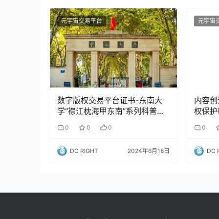
元宇宙交易平台
元宇宙
数字版权交易平台证书-东南大
内容创
学“襟江枕海甲东南”系列科普研
权保护
学
0
0
0
0
DC RIGHT
2024年6月18日
DC 