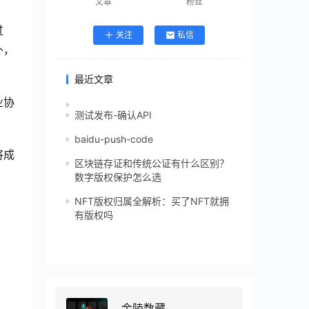
文章
粉丝
过
关注
私信
外，
最近文章
业协
测试发布-确认API
baidu-push-code
将成
区块链存证和传统公证有什么区别？
数字版权保护怎么选
NFT版权归属全解析：买了NFT就拥
有版权吗
金陵数藏