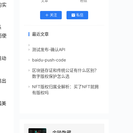
文章
粉丝
的实
关注
私信
系
最近文章
而使
测试发布-确认API
推动
baidu-push-code
区块链存证和传统公证有什么区别？
数字版权保护怎么选
推出
NFT版权归属全解析：买了NFT就拥
有版权吗
幅美
金陵数藏