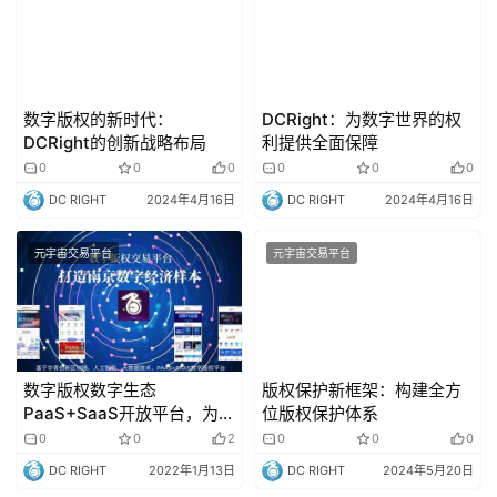
数字版权的新时代：
DCRight：为数字世界的权
DCRight的创新战略布局
利提供全面保障
0
0
0
0
0
0
DC RIGHT
2024年4月16日
DC RIGHT
2024年4月16日
元宇宙交易平台
元宇宙交易平台
数字版权数字生态
版权保护新框架：构建全方
PaaS+SaaS开放平台，为产
位版权保护体系
业互联网化、数字化赋能，
0
0
2
0
0
0
提供版权标准化交易技术、
DC RIGHT
2022年1月13日
DC RIGHT
2024年5月20日
智慧运营帮扶数字文化产业