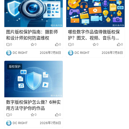
图片版权保护指南：摄影师
哪些数字作品值得做版权保
和设计师如何防盗维权
护？图文、视频、音乐与代
码一览
0
0
0
0
0
0
DC RIGHT
2026年7月8日
DC RIGHT
2026年7月8日
版权保护
数字版权保护怎么做？6种实
用方法守护你的作品
0
0
0
DC RIGHT
2026年7月8日