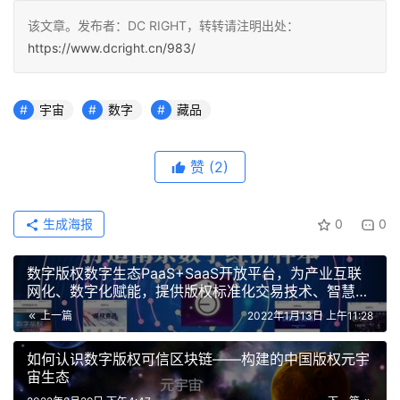
该文章。发布者：DC RIGHT，转转请注明出处：
https://www.dcright.cn/983/
宇宙
数字
藏品
赞
(2)
生成海报
0
0
数字版权数字生态PaaS+SaaS开放平台，为产业互联
网化、数字化赋能，提供版权标准化交易技术、智慧运
营帮扶数字文化产业发展
上一篇
2022年1月13日 上午11:28
如何认识数字版权可信区块链——构建的中国版权元宇
宙生态