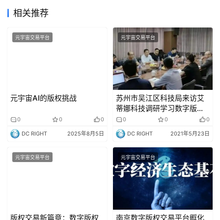
相关推荐
元宇宙交易平台
元宇宙交易平台
元宇宙AI的版权挑战
苏州市吴江区科技局来访艾
蒂娜科技调研学习数字版权
软件交易平台孵化的智能制
0
0
0
0
0
0
造工业互联网软件项目
DC RIGHT
2025年8月5日
DC RIGHT
2021年5月23日
元宇宙交易平台
元宇宙交易平台
版权交易新篇章：数字版权
南京数字版权交易平台孵化