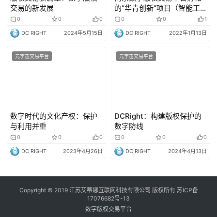
交易的新发展
的“华青创新”项目（智能工
业云平台及行业解决方案评
0
0
0
0
0
1
为领军人才项目落地苏州吴
DC RIGHT
2024年5月15日
DC RIGHT
2022年1月13日
江区）APP正式上线
元宇宙交易平台
元宇宙交易平台
数字时代的文化产权：保护
DCRight：构建版权保护的
与利用并重
数字防线
0
0
0
0
0
0
DC RIGHT
2023年4月26日
DC RIGHT
2024年4月13日
Copyright © 2019 江苏艾蒂娜互联网科技有限公司 版权所有
苏ICP备
17076682号-13
数字版权交易平台