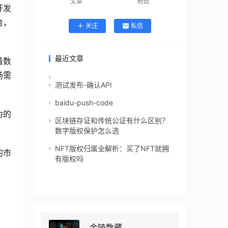
文章
粉丝
开发
台，
关注
私信
最近文章
着数
场需
测试发布-确认API
baidu-push-code
为的
区块链存证和传统公证有什么区别？
数字版权保护怎么选
NFT版权归属全解析：买了NFT就拥
的市
有版权吗
金陵数藏