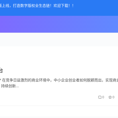
公测版上线，打造数字版权全生态链！欢迎下载！！
台
** 在竞争日益激烈的商业环境中，中小企业创业者如何脱颖而出，实现商
、持续创新…
0
0