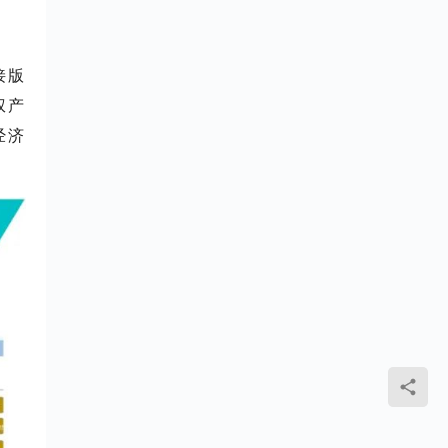
接版
权产
经济