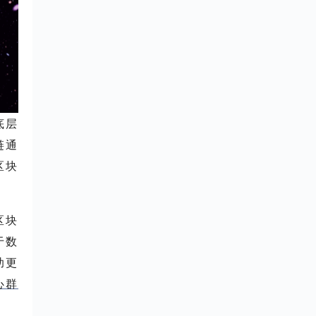
底层
链
通
区块
区块
于数
助更
心群