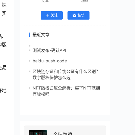
文章
粉丝
，探
，实
关注
私信
最近文章
品、
的版
测试发布-确认API
baidu-push-code
交易
区块链存证和传统公证有什么区别？
。
数字版权保护怎么选
NFT版权归属全解析：买了NFT就拥
好地
有版权吗
金陵数藏