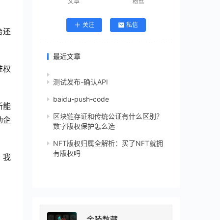
文章
粉丝
关注
私信
台还
最近文章
维权
测试发布-确认API
baidu-push-code
新能
区块链存证和传统公证有什么区别？
动企
数字版权保护怎么选
NFT版权归属全解析：买了NFT就拥
有版权吗
，我
金陵数藏